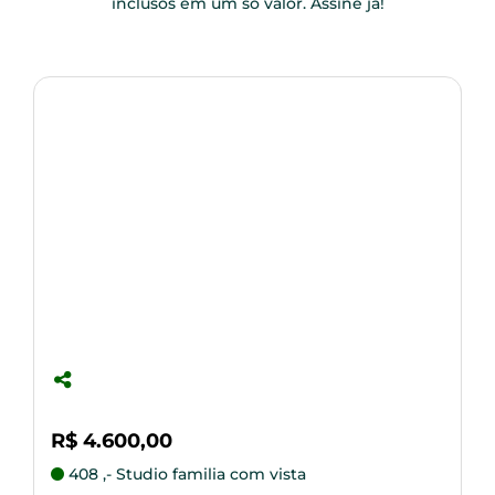
inclusos em um só valor. Assine já!
R$ 4.600,00
R
408 ,- Studio familia com vista