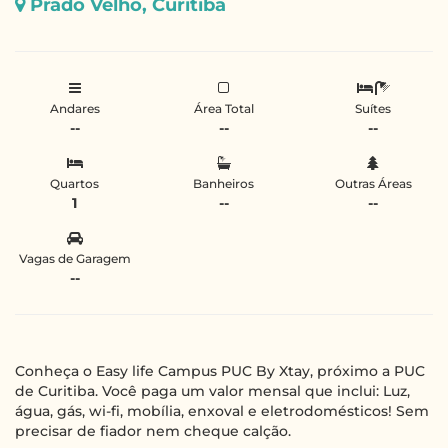
Prado Velho, Curitiba
Andares
Área Total
Suítes
--
--
--
Quartos
Banheiros
Outras Áreas
1
--
--
Vagas de Garagem
--
Conheça o Easy life Campus PUC By Xtay, próximo a PUC
de Curitiba. Você paga um valor mensal que inclui: Luz,
água, gás, wi-fi, mobília, enxoval e eletrodomésticos! Sem
precisar de fiador nem cheque calção.