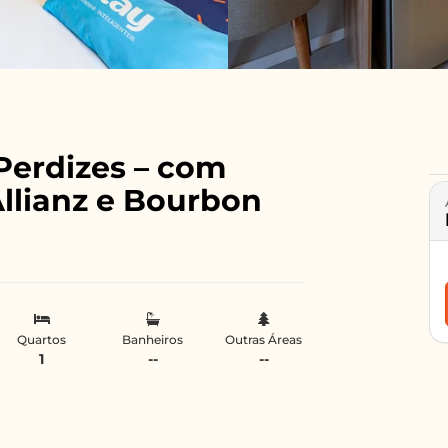
erdizes – com
llianz e Bourbon
Quartos
Banheiros
Outras Áreas
1
--
--