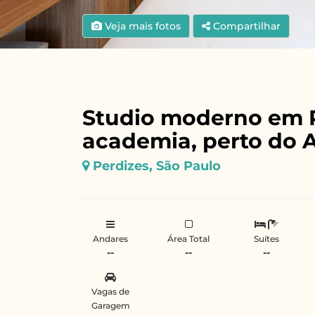
Veja mais fotos
Compartilhar
Studio moderno em P
academia, perto do A
Perdizes, São Paulo
Andares
Área Total
Suítes
--
--
--
Vagas de
Garagem