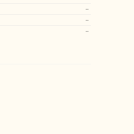
--
--
--