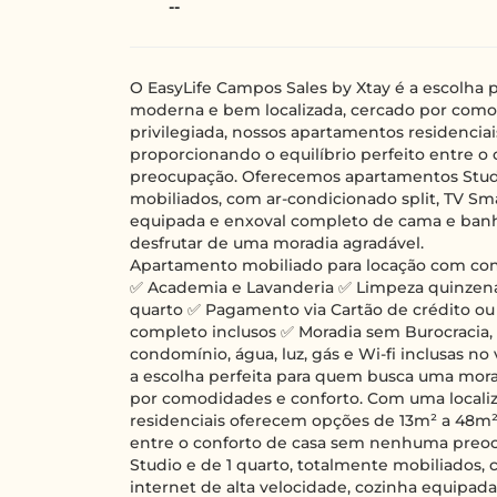
--
O EasyLife Campos Sales by Xtay é a escolha
moderna e bem localizada, cercado por como
privilegiada, nossos apartamentos residencia
proporcionando o equilíbrio perfeito entre 
preocupação. Oferecemos apartamentos Studio
mobiliados, com ar-condicionado split, TV Sma
equipada e enxoval completo de cama e banho
desfrutar de uma moradia agradável.
Apartamento mobiliado para locação com cont
✅ Academia e Lavanderia ✅ Limpeza quinzenal
quarto ✅ Pagamento via Cartão de crédito ou
completo inclusos ✅ Moradia sem Burocracia,
condomínio, água, luz, gás e Wi-fi inclusas no
a escolha perfeita para quem busca uma mor
por comodidades e conforto. Com uma localiz
residenciais oferecem opções de 13m² a 48m²,
entre o conforto de casa sem nenhuma preo
Studio e de 1 quarto, totalmente mobiliados, 
internet de alta velocidade, cozinha equipa