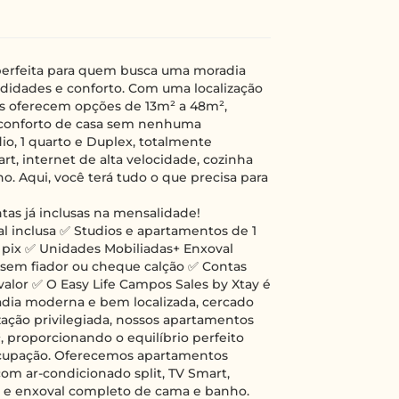
 perfeita para quem busca uma moradia
didades e conforto. Com uma localização
is oferecem opções de 13m² a 48m²,
o conforto de casa sem nenhuma
, 1 quarto e Duplex, totalmente
rt, internet de alta velocidade, cozinha
. Aqui, você terá tudo o que precisa para
as já inclusas na mensalidade!
 inclusa ✅ Studios e apartamentos de 1
 pix ✅ Unidades Mobiliadas+ Enxoval
 sem fiador ou cheque calção ✅ Contas
 valor ✅ O Easy Life Campos Sales by Xtay é
adia moderna e bem localizada, cercado
ação privilegiada, nossos apartamentos
 proporcionando o equilíbrio perfeito
cupação. Oferecemos apartamentos
com ar-condicionado split, TV Smart,
da e enxoval completo de cama e banho.