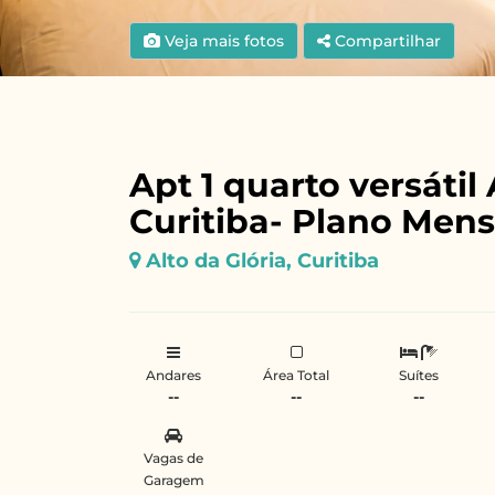
Veja mais fotos
Compartilhar
Apt 1 quarto versátil 
Curitiba- Plano Mens
Alto da Glória, Curitiba
Andares
Área Total
Suítes
--
--
--
Vagas de
Garagem