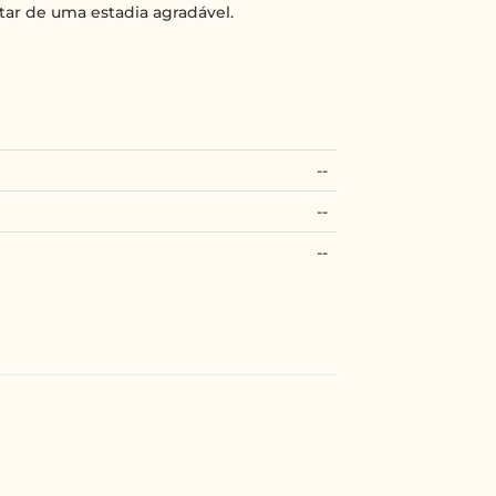
utar de uma estadia agradável.
--
--
--