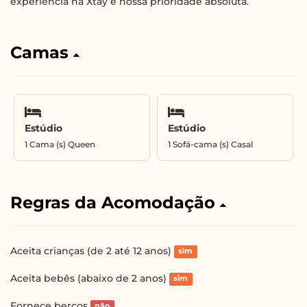
experiência na Xtay é nossa prioridade absoluta.
Camas
Estúdio
Estúdio
1 Cama (s) Queen
1 Sofá-cama (s) Casal
Regras da Acomodação
Aceita crianças (de 2 até 12 anos)
sim
Aceita bebês (abaixo de 2 anos)
sim
Fornece berços
não