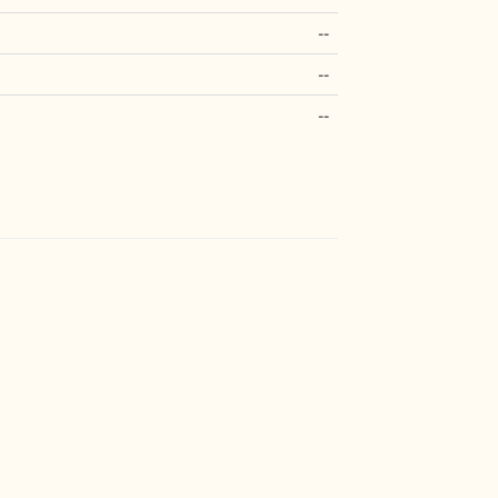
--
--
--