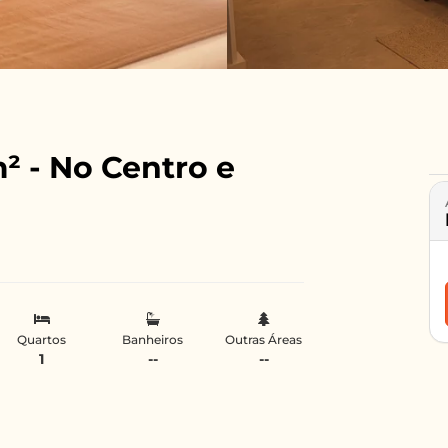
² - No Centro e
Quartos
Banheiros
Outras Áreas
1
--
--