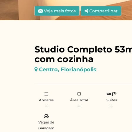
Veja mais fotos
Compartilhar
Studio Completo 53m
com cozinha
Centro, Florianópolis
Andares
Área Total
Suítes
--
--
--
Vagas de
Garagem