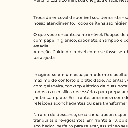
Hercílio Luz a 20 min, sua chegada é fácil. Res
Troca de enxoval disponível sob demanda – so
nosso atendimento. Todos os itens são higie
O que você encontrará no imóvel: Roupas de c
com papel higiênico, sabonete, shampoo e co
estadia.
Atenção: Cuide do imóvel como se fosse seu. 
para ajudar!
Imagine-se em um espaço moderno e acolhedo
máximo de conforto e praticidade. Ao entrar,
com geladeira, cooktop elétrico de duas bocas
todos os utensílios necessários para prepara
jantar completo. Em frente, uma mesa com doi
refeições aconchegantes ou para transformar
Na área de descanso, uma cama queen espera
tranquilas e revigorantes. Em frente à TV, d
acolhedor, perfeito para relaxar, assistir ao s