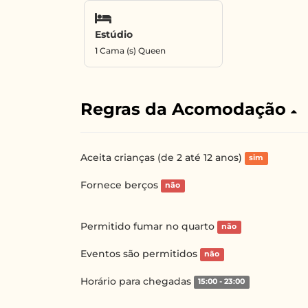
Estúdio
1 Cama (s) Queen
Regras da Acomodação
Aceita crianças (de 2 até 12 anos)
sim
Fornece berços
não
Permitido fumar no quarto
não
Eventos são permitidos
não
Horário para chegadas
15:00 - 23:00