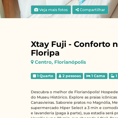
Veja mais fotos
Compartilhar
Xtay Fuji - Conforto
Floripa
Centro, Florianópolis
1 Quarto
2 pessoas
1 Cama
1
Descubra o melhor de Florianópolis! Hospede
do Museu Histórico. Explore as praias icônicas
Canasvieiras. Saboreie pratos no Magnólia, M
supermercado Hiper Select a 3 min e comod
e lavanderia (paga à parte), sua estadia será 