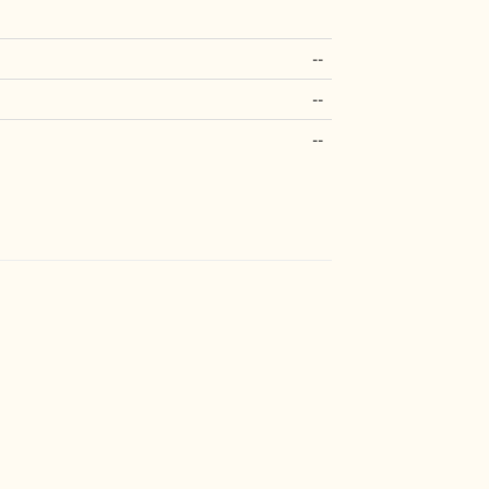
--
--
--