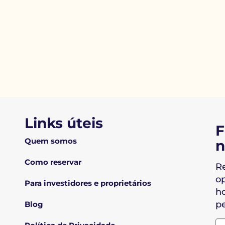
Links úteis
F
Quem somos
n
Como reservar
R
o
Para investidores e proprietários
ho
pe
Blog