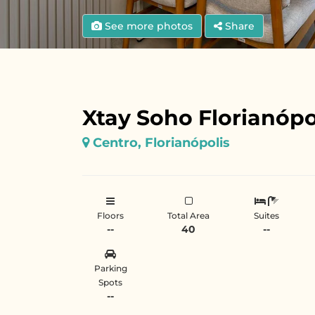
See more photos
Share
Xtay Soho Florianópo
Centro, Florianópolis
Floors
Total Area
Suites
--
40
--
Parking
Spots
--