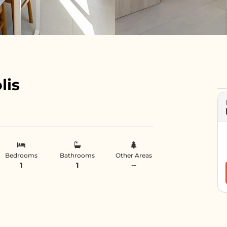
lis
Bedrooms
Bathrooms
Other Areas
1
1
--