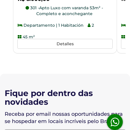
301 -Apto Luxo com varanda 53m² -
Completo e aconchegante
Departamento | 1 Habitación
2
D
45 m²
6
Detalles
Fique por dentro das
novidades
Receba por email nossas oportunidades para
se hospedar em locais incríveis pelo Brasil!