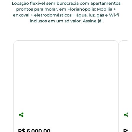
Locação flexível sem burocracia com apartamentos
prontos para morar. em Florianópolis: Mobilia +
enxoval + eletrodomésticos + água, luz, gás e Wi-fi
inclusos em um só valor. Assine já!
R$ 6.000,00
R$ 