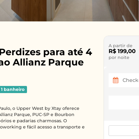
A partir de
erdizes para até 4
R$ 199,00
por noite
ao Allianz Parque
1 banheiro
Paulo, o Upper West by Xtay oferece
Allianz Parque, PUC-SP e Bourbon
órios e padarias charmosas. O
orking e fácil acesso a transporte e