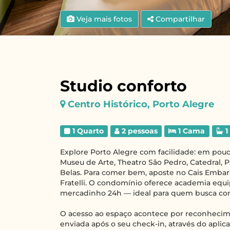
Veja mais fotos
Compartilhar
Studio conforto
Centro Histórico, Porto Alegre
1 Quarto
2 pessoas
1 Cama
1
Explore Porto Alegre com facilidade: em pou
Museu de Arte, Theatro São Pedro, Catedral, P
Belas. Para comer bem, aposte no Cais Embar
Fratelli. O condomínio oferece academia equi
mercadinho 24h — ideal para quem busca conf
O acesso ao espaço acontece por reconhecime
enviada após o seu check-in, através do apli