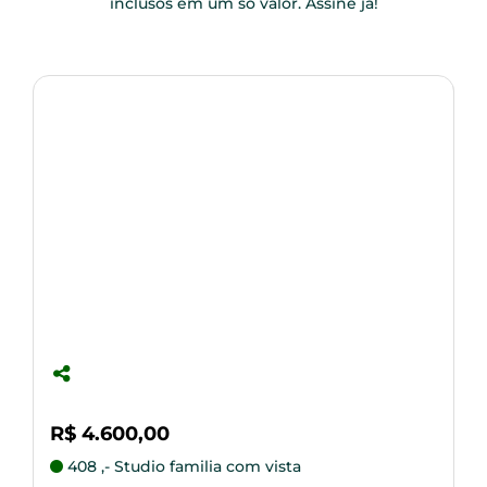
inclusos em um só valor. Assine já!
R$ 4.600,00
R
408 ,- Studio familia com vista