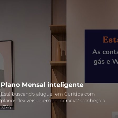
Plano Mensal inteligente
Está buscando aluguel em Curitiba com
planos flexíveis e sem burocracia? Conheça a
XTAY