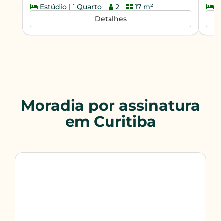
Estúdio | 1 Quarto
2
17 m²
A
Detalhes
Moradia por assinatura
em Curitiba