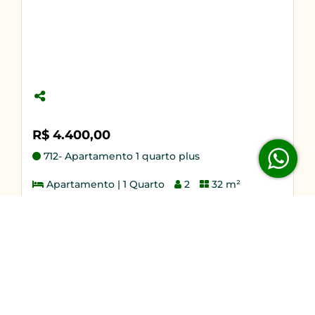
R$ 4.400,00
R
712- Apartamento 1 quarto plus
Apartamento | 1 Quarto
2
32 m²
Detalhes