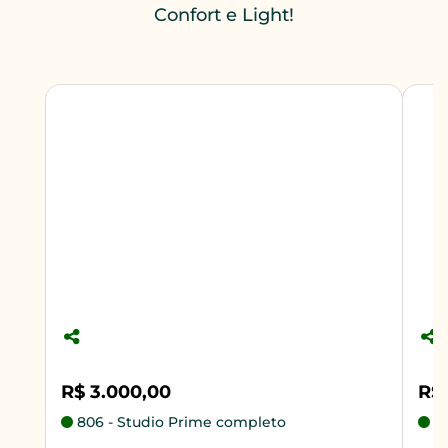
Confort e Light!
R$ 3.000,00
R$ 
806 - Studio Prime completo
21