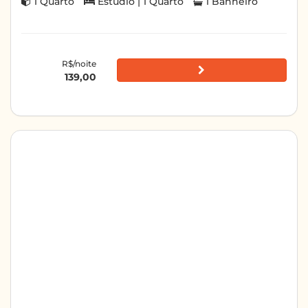
1 Quarto
Estúdio | 1 Quarto
1 Banheiro
R$/noite
139,00