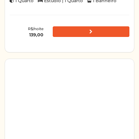
1 Quarto
Estúdio | 1 Quarto
1 Banheiro
R$/noite
139,00