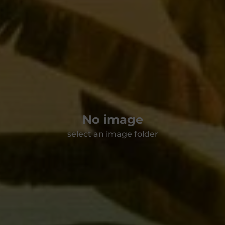
No image
select an image folder