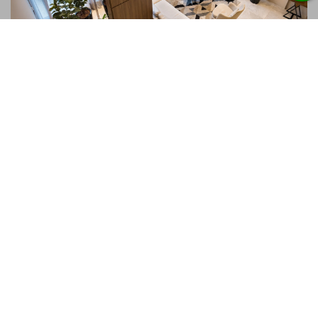
Xtay Princess Curitiba
Curitiba - PR
Saiba mais