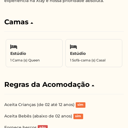
experiência na Xtay é nossa prioridade absoluta.
Camas
Estúdio
Estúdio
1 Cama (s) Queen
1 Sofá-cama (s) Casal
Regras da Acomodação
Aceita Crianças (de 02 até 12 anos)
sim
Aceita Bebês (abaixo de 02 anos)
sim
Fornece berços
não